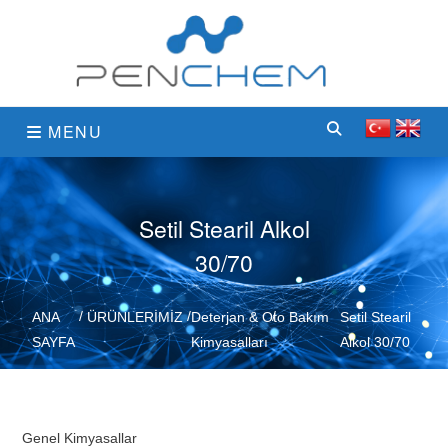
MENU
Setil Stearil Alkol
30/70
ANA
ÜRÜNLERİMİZ
Deterjan & Oto Bakım
Setil Stearil
SAYFA
Kimyasalları
Alkol 30/70
Genel Kimyasallar