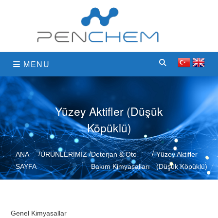
MENU
Yüzey Aktifler (Düşük
Köpüklü)
ANA
ÜRÜNLERİMİZ
Deterjan & Oto
Yüzey Aktifler
SAYFA
Bakım Kimyasalları
(Düşük Köpüklü)
Genel Kimyasallar