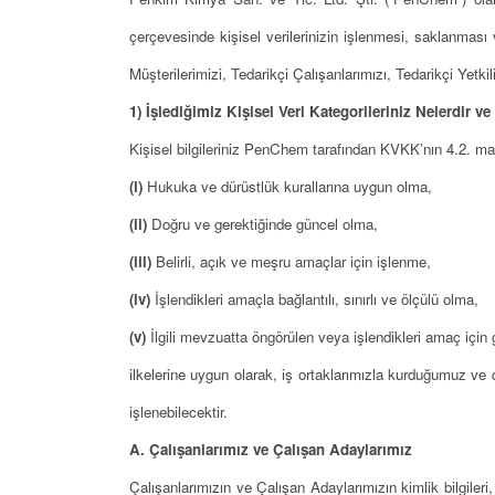
çerçevesinde kişisel verilerinizin işlenmesi, saklanması v
Müşterilerimizi, Tedarikçi Çalışanlarımızı, Tedarikçi Ye
1) İşlediğimiz Kişisel Veri Kategorileriniz Nelerdir v
Kişisel bilgileriniz PenChem tarafından KVKK’nın 4.2. mad
(i)
Hukuka ve dürüstlük kurallarına uygun olma,
(ii)
Doğru ve gerektiğinde güncel olma,
(iii)
Belirli, açık ve meşru amaçlar için işlenme,
(iv)
İşlendikleri amaçla bağlantılı, sınırlı ve ölçülü olma,
(v)
İlgili mevzuatta öngörülen veya işlendikleri amaç ic
ilkelerine uygun olarak, iş ortaklarımızla kurduğumuz ve d
işlenebilecektir.
A. Çalışanlarımız ve Çalışan Adaylarımız
Çalışanlarımızın ve Çalışan Adaylarımızın kimlik bilgileri, fi