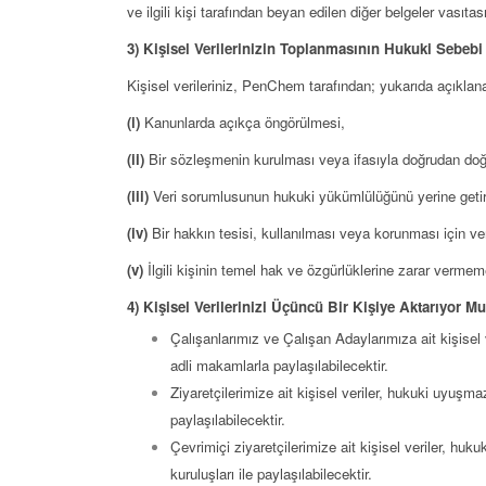
ve ilgili kişi tarafından beyan edilen diğer belgeler vas
3) Kişisel Verilerinizin Toplanmasının Hukuki Sebebi
Kişisel verileriniz, PenChem tarafından; yukarıda açıklan
(i)
Kanunlarda açıkça öngörülmesi,
(ii)
Bir sözleşmenin kurulması veya ifasıyla doğrudan doğru
(iii)
Veri sorumlusunun hukuki yükümlülüğünü yerine geti
(iv)
Bir hakkın tesisi, kullanılması veya korunması için ve
(v)
İlgili kişinin temel hak ve özgürlüklerine zarar ve
4) Kişisel Verilerinizi Üçüncü Bir Kişiye Aktarıyor 
Çalışanlarımız ve Çalışan Adaylarımıza ait kişisel v
adli makamlarla paylaşılabilecektir.
Ziyaretçilerimize ait kişisel veriler, hukuki uyuş
paylaşılabilecektir.
Çevrimiçi ziyaretçilerimize ait kişisel veriler, 
kuruluşları ile paylaşılabilecektir.