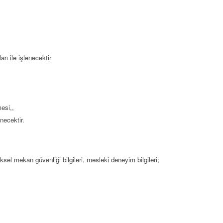
rı ile işlenecektir
mesi,,
lenecektir.
fiziksel mekan güvenliği bilgileri, mesleki deneyim bilgileri;