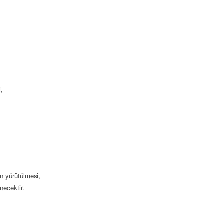
i,
n yürütülmesi,
lenecektir.