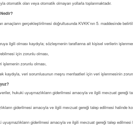
ıtasıyla otomatik olan veya otomatik olmayan yollarla toplanmaktadır.
 Nedir?
an amaçların gerçekleştirilmesi doğrultusunda KVKK’nın 5. maddesinde belirtil
ya ilgili olması kaydıyla; sözleşmenin taraflarına ait kişisel verilerin işlenme
rebilmesi için zorunlu olması,
ri işlemenin zorunlu olması,
rmemek kaydıyla, veri sorumlusunun meşru menfaatleri için veri işlenmesinin zor
Muyuz?
eriler, hukuki uyuşmazlıkların giderilmesi amacıyla ve ilgili mevzuat gereği t
mazlıkların giderilmesi amacıyla ve ilgili mevzuat gereği talep edilmesi halinde
hukuki uyuşmazlıkların giderilmesi amacıyla ve ilgili mevzuat gereği talep edil