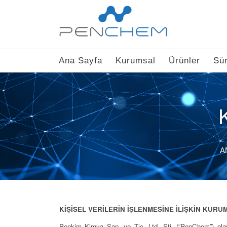
Ana Sayfa
Kurumsal
Ürünler
Sür
A
KİŞİSEL VERİLERİN İŞLENMESİNE İLİŞKİN
Penkim Kimya San. ve Tic. Ltd. Şti. (“PenChem”) olara