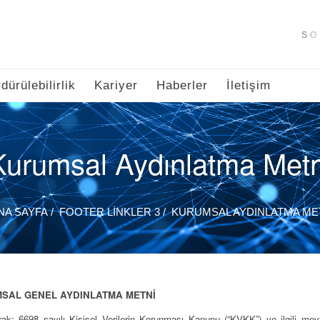
SO
dürülebilirlik
Kariyer
Haberler
İletişim
Kurumsal Aydınlatma Metn
NA SAYFA
FOOTER LINKLER 3
KURUMSAL AYDINLATMA ME
 KURUMSAL GENEL AYDINLATMA METNİ
k; 6698 sayılı Kişisel Verilerin Korunması Kanunu (“KVKK”) ve ilgili mevz