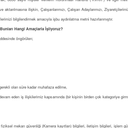
e aktarılmasına ilişkin, Çalışanlarımızı, Çalışan Adaylarımızı, Ziyaretçilerimizi
tkililerimizi bilgilendirmek amacıyla işbu aydınlatma metni hazırlanmıştır.
e Bunları Hangi Amaçlarla İşliyoruz?
desinde öngörülen;
̧in gerekli olan süre kadar muhafaza edilme,
evam eden iş ilişkilerimiz kapsamında (bir kişinin birden çok kategoriye girme
ziksel mekan güvenliği (Kamera kayıtları) bilgileri, iletişim bilgileri, işlem gu