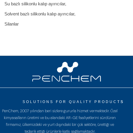
Su bazlı silikonlu kalıp ayırıcılar,
Solvent bazlı silikonlu kalıp ayırıcılar,
Silanlar
SOLUTIONS FOR QUALITY PRODUCTS
PenChem, 2007 yılından beri sizlere gururla hizmet vermektedir. Özel
kimyasalların üretimi ve bu alandaki AR-GE faaliyetlerini sürdüren
firmamız, ülkemizdeki ve yurt dışındaki bir çok sektöre, ürettiği ve
tedarik ettiği ürünlerle katkı sağlamaktadır.