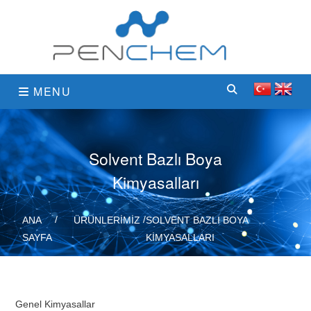
MENU
Solvent Bazlı Boya
Kimyasalları
ANA
ÜRÜNLERİMİZ
SOLVENT BAZLI BOYA
SAYFA
KIMYASALLARI
Genel Kimyasallar