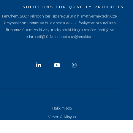
SOLUTIONS FOR QUALITY PRODUCTS
PenChem, 2007 yılından beri sizlere gururla hizmet vermektedir. Özel
kimyasalların üretimi ve bu alandaki AR-GE faaliyetlerini sürdüren
firmamız, ülkemizdeki ve yurt dışındaki bir çok sektöre, ürettiği ve
tedarik ettiği ürünlerle katkı sağlamaktadır.
Hakkımızda
Vizyon & Misyon
Kalite Politikamız